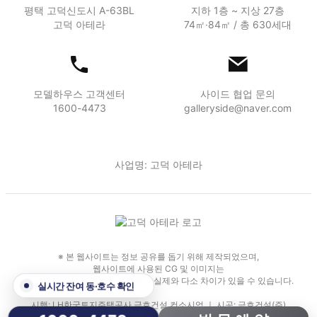
평택 고덕신도시 A-63BL
지하 1층 ~ 지상 27층
고덕 아테라
74㎡·84㎡ / 총 630세대
모델하우스 고객센터
사이드 협업 문의
1600-4473
galleryside@naver.com
사업명: 고덕 아테라
※ 본 웹사이트는 정보 공유를 돕기 위해 제작되었으며,
웹사이트에 사용된 CG 및 이미지는
인·허가 과정에서 일부 변경되거나 실제와 다소 차이가 있을 수 있습니다.
실시간 잔여 동·호수 확인
시행: LH한국토지주택공사 금호건설 컨소시엄 ｜ 시공: 금호건설(주)