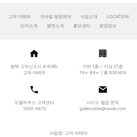
고덕 아테라
모바일 방문예약
사업소개
LOCATION
단지소개
평면소개
홍보센터
분양정보
평택 고덕신도시 A-63BL
지하 1층 ~ 지상 27층
고덕 아테라
74㎡·84㎡ / 총 630세대
모델하우스 고객센터
사이드 협업 문의
1600-4473
galleryside@naver.com
사업명: 고덕 아테라